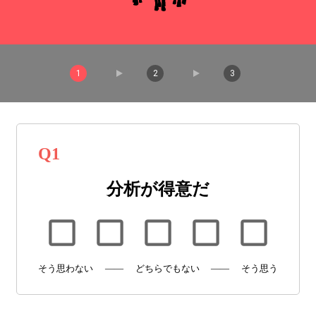
1
2
3
Q
1
分析が得意だ
そう思わない
——
どちらでもない
——
そう思う