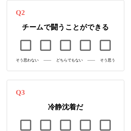
Q
2
チームで闘うことができる
そう思わない
——
どちらでもない
——
そう思う
Q
3
冷静沈着だ